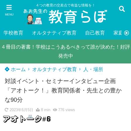
４つの教育の交差点で有益な情報を！
MENU
学校教育
オルタナティブ教育
自己教育
家庭教
４冊目の著書！学校はこうあるべきって誰が決めた！好評
発売中
ホーム
オルタナティブ教育
人・場所
対談イベント・セミナーインタビュー企画
「アオトーク！」教育関係者・先生との豊か
な90分
2023年6月5日
8 min
776
views