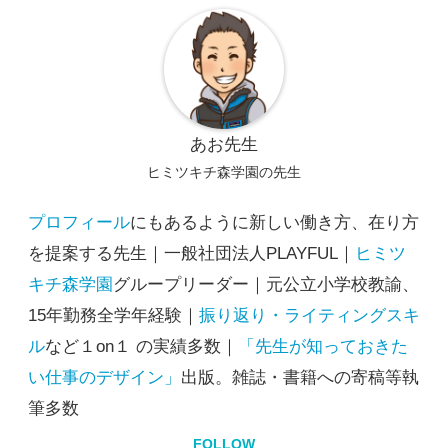
あお先生
ヒミツキチ森学園の先生
プロフィール
にもあるように新しい働き方、在り方
を提案する先生｜一般社団法人PLAYFUL｜
ヒミツ
キチ森学園
グループリーダー｜元公立小学校教諭、
15年勤務全学年経験｜
振り返り・ライティングスキ
ル
など１on１ の実績多数｜
「先生が知っておきた
い仕事のデザイン」
出版。雑誌・書籍への寄稿等執
筆多数
FOLLOW