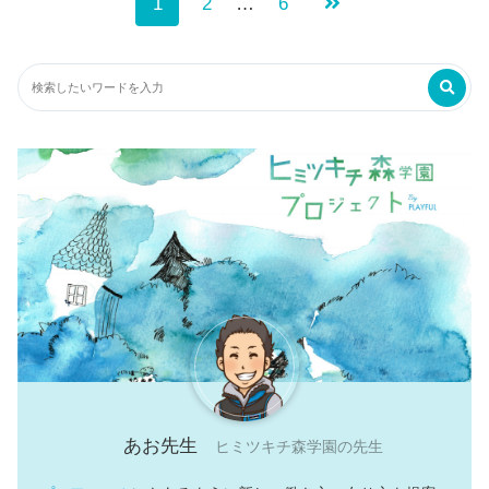
1
2
…
6
あお先生
ヒミツキチ森学園の先生