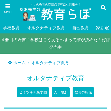
４つの教育の交差点で有益な情報を！
MENU
学校教育
オルタナティブ教育
自己教育
家庭教
４冊目の著書！学校はこうあるべきって誰が決めた！好評
発売中
ホーム
オルタナティブ教育
オルタナティブ教育
ヒミツキチ森学園
人・場所
教員の転職