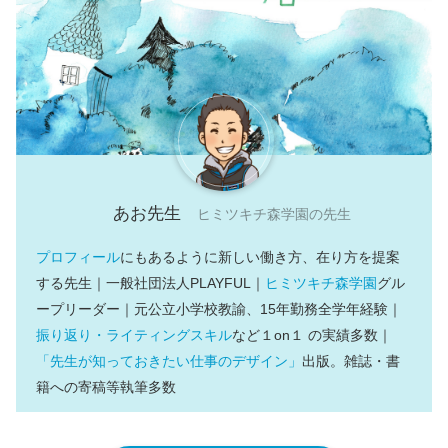
あお先生
ヒミツキチ森学園の先生
プロフィール
にもあるように新しい働き方、在り方を提案
する先生｜一般社団法人PLAYFUL｜
ヒミツキチ森学園
グル
ープリーダー｜元公立小学校教諭、15年勤務全学年経験｜
振り返り・ライティングスキル
など１on１ の実績多数｜
「先生が知っておきたい仕事のデザイン」
出版。雑誌・書
籍への寄稿等執筆多数