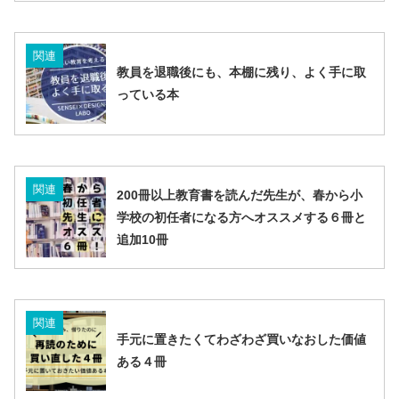
関連
教員を退職後にも、本棚に残り、よく手に取
っている本
関連
200冊以上教育書を読んだ先生が、春から小
学校の初任者になる方へオススメする６冊と
追加10冊
関連
手元に置きたくてわざわざ買いなおした価値
ある４冊