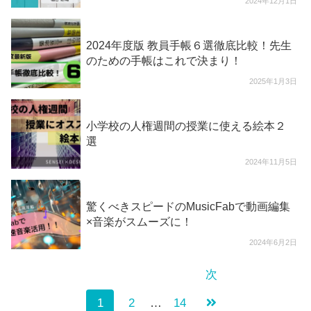
2024年12月1日
2024年度版 教員手帳６選徹底比較！先生
のための手帳はこれで決まり！
2025年1月3日
小学校の人権週間の授業に使える絵本２
選
2024年11月5日
驚くべきスピードのMusicFabで動画編集
×音楽がスムーズに！
2024年6月2日
次
1
2
…
14