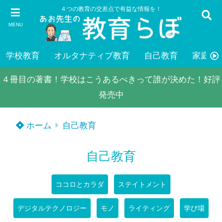
４つの教育の交差点で有益な情報を！
MENU
学校教育
オルタナティブ教育
自己教育
家庭教
４冊目の著書！学校はこうあるべきって誰が決めた！好評
発売中
ホーム
自己教育
自己教育
ココロとカラダ
ステイトメント
デジタルテクノロジー
モノ
ライティング
学び場