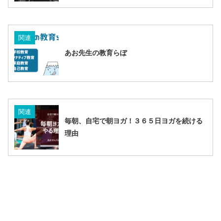
関連
あお先生の教育らぼ
関連
毎朝、自宅で朝ヨガ！３６５日ヨガを続ける
理由