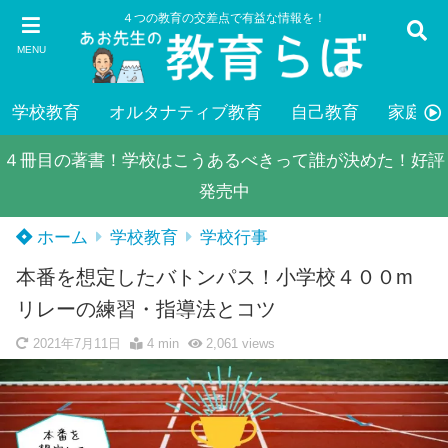
４つの教育の交差点で有益な情報を！
MENU
学校教育
オルタナティブ教育
自己教育
家庭教
４冊目の著書！学校はこうあるべきって誰が決めた！好評
発売中
ホーム
学校教育
学校行事
本番を想定したバトンパス！小学校４００m
リレーの練習・指導法とコツ
2021年7月11日
4 min
2,061
views