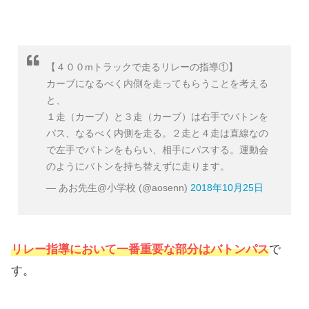
【４００mトラックで走るリレーの指導①】
カーブになるべく内側を走ってもらうことを考える
と、
１走（カーブ）と３走（カーブ）は右手でバトンを
パス、なるべく内側を走る。２走と４走は直線なの
で左手でバトンをもらい、相手にパスする。運動会
のようにバトンを持ち替えずに走ります。
— あお先生@小学校 (@aosenn)
2018年10月25日
リレー指導において一番重要な部分は
バトンパス
で
す。