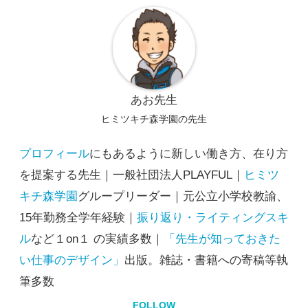
あお先生
ヒミツキチ森学園の先生
プロフィール
にもあるように新しい働き方、在り方
を提案する先生｜一般社団法人PLAYFUL｜
ヒミツ
キチ森学園
グループリーダー｜元公立小学校教諭、
15年勤務全学年経験｜
振り返り・ライティングスキ
ル
など１on１ の実績多数｜
「先生が知っておきた
い仕事のデザイン」
出版。雑誌・書籍への寄稿等執
筆多数
FOLLOW