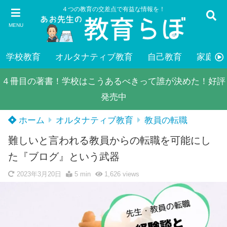
４つの教育の交差点で有益な情報を！
MENU
学校教育
オルタナティブ教育
自己教育
家庭教
４冊目の著書！学校はこうあるべきって誰が決めた！好評
発売中
ホーム
オルタナティブ教育
教員の転職
難しいと言われる教員からの転職を可能にし
た『ブログ』という武器
2023年3月20日
5 min
1,626
views