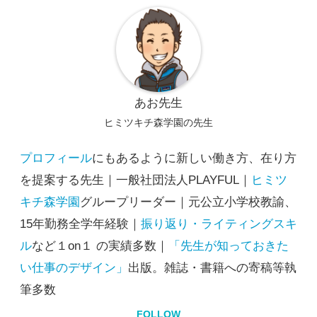
あお先生
ヒミツキチ森学園の先生
プロフィール
にもあるように新しい働き方、在り方
を提案する先生｜一般社団法人PLAYFUL｜
ヒミツ
キチ森学園
グループリーダー｜元公立小学校教諭、
15年勤務全学年経験｜
振り返り・ライティングスキ
ル
など１on１ の実績多数｜
「先生が知っておきた
い仕事のデザイン」
出版。雑誌・書籍への寄稿等執
筆多数
FOLLOW