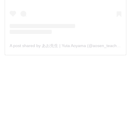
A post shared by あお先生 | Yuta Aoyama (@aosen_teacher)