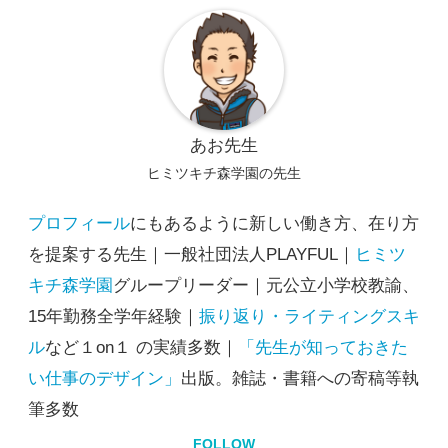
あお先生
ヒミツキチ森学園の先生
プロフィール
にもあるように新しい働き方、在り方
を提案する先生｜一般社団法人PLAYFUL｜
ヒミツ
キチ森学園
グループリーダー｜元公立小学校教諭、
15年勤務全学年経験｜
振り返り・ライティングスキ
ル
など１on１ の実績多数｜
「先生が知っておきた
い仕事のデザイン」
出版。雑誌・書籍への寄稿等執
筆多数
FOLLOW