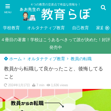
４つの教育の交差点で有益な情報を！
MENU
学校教育
オルタナティブ教育
自己教育
家庭教
４冊目の著書！学校はこうあるべきって誰が決めた！好評
発売中
ホーム
オルタナティブ教育
教員の転職
教員から転職して良かったこと、後悔してる
こと
2024年1月17日
7 min
1,636
views