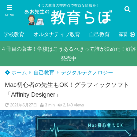
４つの教育の交差点で有益な情報を！
MENU
学校教育
オルタナティブ教育
自己教育
家庭教
４冊目の著書！学校はこうあるべきって誰が決めた！好評
発売中
ホーム
自己教育
デジタルテクノロジー
Mac初心者の先生もOK！グラフィックソフト
「Affinity Designer」
2021年6月27日
3 min
2,140
views