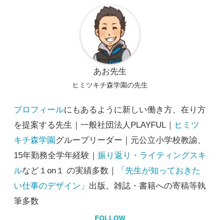
あお先生
ヒミツキチ森学園の先生
プロフィール
にもあるように新しい働き方、在り方
を提案する先生｜一般社団法人PLAYFUL｜
ヒミツ
キチ森学園
グループリーダー｜元公立小学校教諭、
15年勤務全学年経験｜
振り返り・ライティングスキ
ル
など１on１ の実績多数｜
「先生が知っておきた
い仕事のデザイン」
出版。雑誌・書籍への寄稿等執
筆多数
FOLLOW