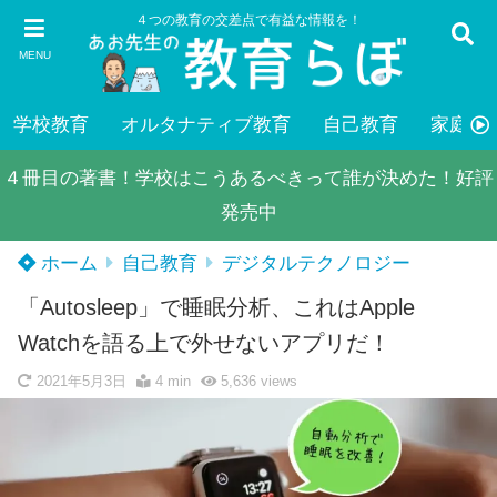
４つの教育の交差点で有益な情報を！
MENU
学校教育
オルタナティブ教育
自己教育
家庭教
４冊目の著書！学校はこうあるべきって誰が決めた！好評
発売中
ホーム
自己教育
デジタルテクノロジー
「Autosleep」で睡眠分析、これはApple
Watchを語る上で外せないアプリだ！
2021年5月3日
4 min
5,636
views