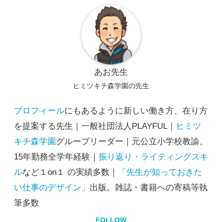
あお先生
ヒミツキチ森学園の先生
プロフィール
にもあるように新しい働き方、在り方
を提案する先生｜一般社団法人PLAYFUL｜
ヒミツ
キチ森学園
グループリーダー｜元公立小学校教諭、
15年勤務全学年経験｜
振り返り・ライティングスキ
ル
など１on１ の実績多数｜
「先生が知っておきた
い仕事のデザイン」
出版。雑誌・書籍への寄稿等執
筆多数
FOLLOW