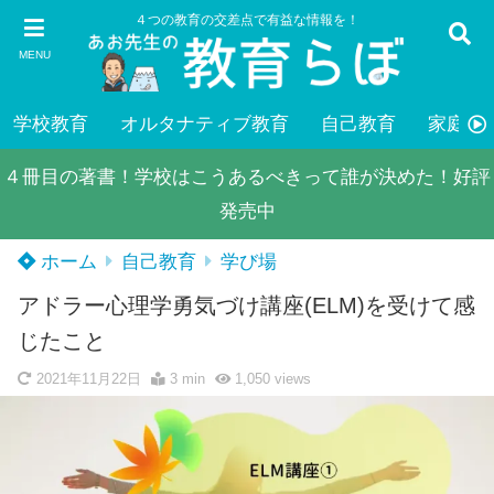
４つの教育の交差点で有益な情報を！
MENU
学校教育
オルタナティブ教育
自己教育
家庭教
４冊目の著書！学校はこうあるべきって誰が決めた！好評
発売中
ホーム
自己教育
学び場
アドラー心理学勇気づけ講座(ELM)を受けて感
じたこと
2021年11月22日
3 min
1,050
views