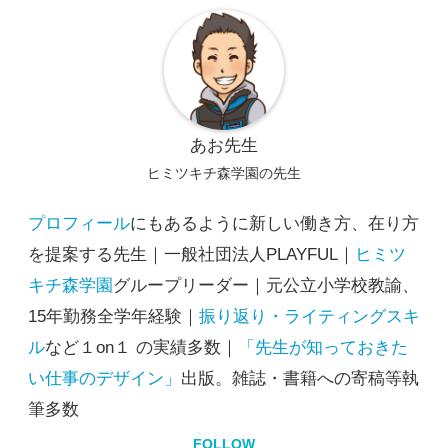
あお先生
ヒミツキチ森学園の先生
プロフィール
にもあるように新しい働き方、在り方
を提案する先生｜一般社団法人PLAYFUL｜
ヒミツ
キチ森学園
グループリーダー｜元公立小学校教諭、
15年勤務全学年経験｜
振り返り・ライティングスキ
ル
など１on１ の実績多数｜
「先生が知っておきた
い仕事のデザイン」
出版。雑誌・書籍への寄稿等執
筆多数
FOLLOW