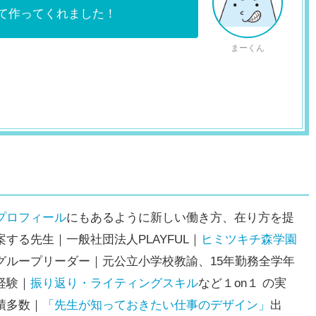
て作ってくれました！
まーくん
プロフィール
にもあるように新しい働き方、在り方を提
案する先生｜一般社団法人PLAYFUL｜
ヒミツキチ森学園
グループリーダー｜元公立小学校教諭、15年勤務全学年
経験｜
振り返り・ライティングスキル
など１on１ の実
績多数｜
「先生が知っておきたい仕事のデザイン」
出