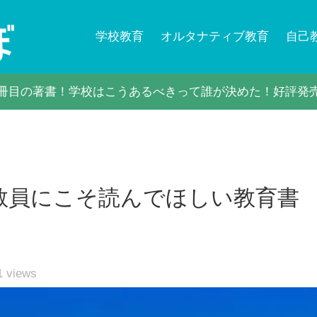
学校教育
オルタナティブ教育
自己
冊目の著書！学校はこうあるべきって誰が決めた！好評発
教員にこそ読んでほしい教育書
1
views