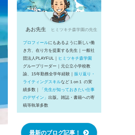
あお先生
ヒミツキチ森学園の先生
プロフィール
にもあるように新しい働
き方、在り方を提案する先生｜一般社
団法人PLAYFUL｜
ヒミツキチ森学園
グループリーダー｜元公立小学校教
諭、15年勤務全学年経験｜
振り返り・
ライティングスキル
など１on１ の実
績多数｜
「先生が知っておきたい仕事
のデザイン」
出版。雑誌・書籍への寄
稿等執筆多数
最新のブログ記事！