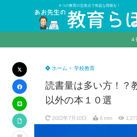
４つの教育の交差点で有益な情報を！
４
ホーム
学校教育
読書量は多い方！？
以外の本１０選
2022年7月10日
6 min
1,27