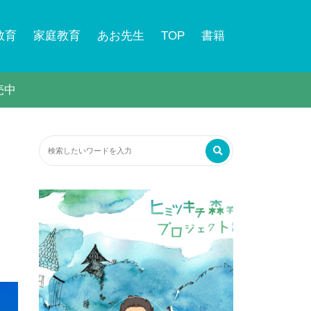
教育
家庭教育
あお先生
TOP
書籍
売中