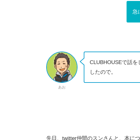
急
CLUBHOUSEで
したので。
あお
先日、twitter仲間のスンさんと、