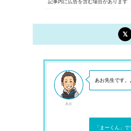
記事内に広告を含む場合があります
あお先生です。
あお
「まーくん」で