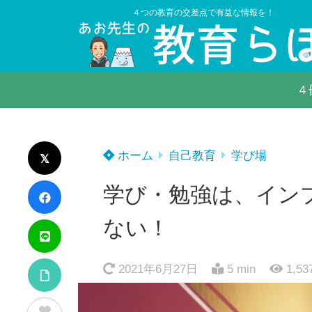
４つの教育の交差点で有益な情報を！
４
ホーム
自己教育
学び場
学び・勉強は、イン
ない！
2021年6月27日
5 min
1,53