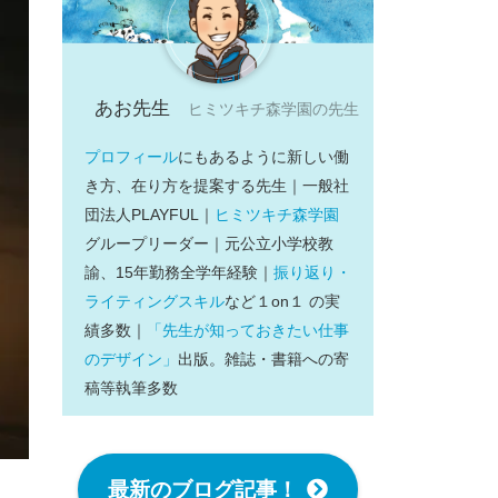
あお先生
ヒミツキチ森学園の先生
プロフィール
にもあるように新しい働
き方、在り方を提案する先生｜一般社
団法人PLAYFUL｜
ヒミツキチ森学園
グループリーダー｜元公立小学校教
諭、15年勤務全学年経験｜
振り返り・
ライティングスキル
など１on１ の実
績多数｜
「先生が知っておきたい仕事
のデザイン」
出版。雑誌・書籍への寄
稿等執筆多数
最新のブログ記事！