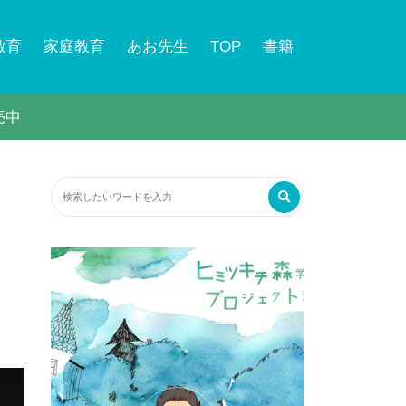
教育
家庭教育
あお先生
TOP
書籍
売中