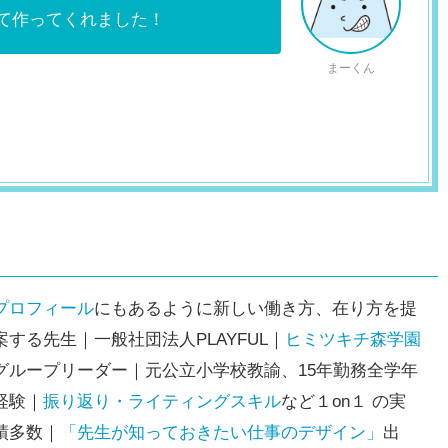
て作ってくれました！
まーくん
プロフィール
にもあるように新しい働き方、在り方を提
案する先生｜一般社団法人PLAYFUL｜
ヒミツキチ森学園
グループリーダー｜元公立小学校教諭、15年勤務全学年
経験｜
振り返り・ライティングスキル
など１on１ の実
績多数｜
「先生が知っておきたい仕事のデザイン」
出