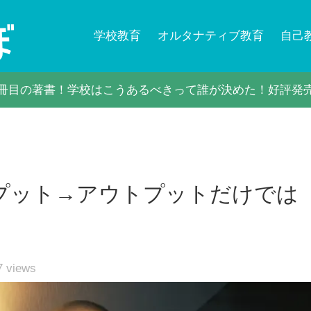
学校教育
オルタナティブ教育
自己
冊目の著書！学校はこうあるべきって誰が決めた！好評発
プット→アウトプットだけでは
7
views