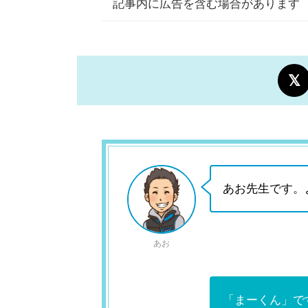
記事内に広告を含む場合があります
あお先生です。
あお
「まーくん」で