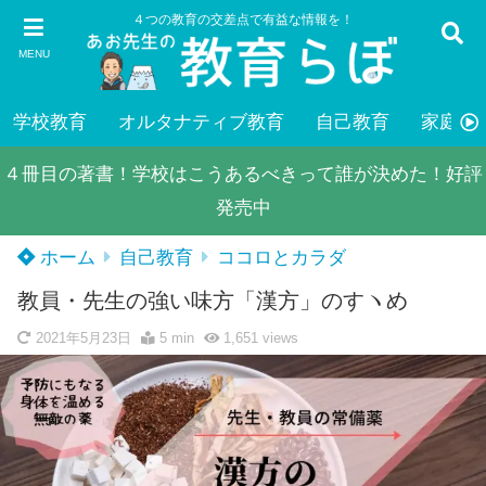
４つの教育の交差点で有益な情報を！
MENU
学校教育
オルタナティブ教育
自己教育
家庭教
４冊目の著書！学校はこうあるべきって誰が決めた！好評
発売中
ホーム
自己教育
ココロとカラダ
教員・先生の強い味方「漢方」のすヽめ
2021年5月23日
5 min
1,651
views