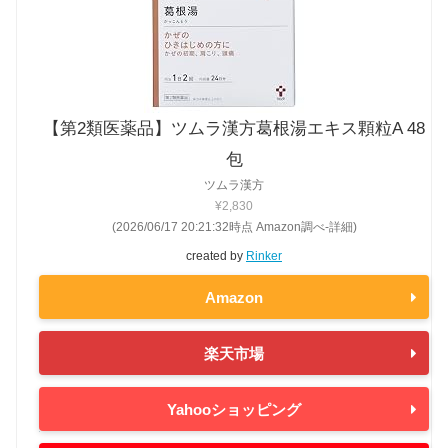
【第2類医薬品】ツムラ漢方葛根湯エキス顆粒A 48
包
ツムラ漢方
¥2,830
(2026/06/17 20:21:32時点 Amazon調べ-
詳細)
created by
Rinker
Amazon
楽天市場
Yahooショッピング