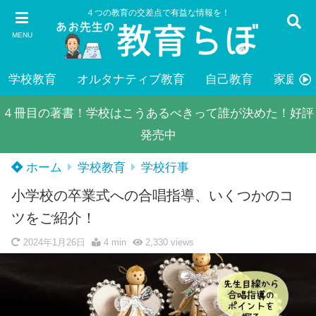
４つの教育の交差点で有益な情報を！
MENU
学校教育
オルタナティブ教育
自己教育
家庭教
４冊目の著書！学校はこうあるべきって誰が決めた！好評
発売中
ホーム
学校教育
学校行事
小学校の卒業式への合唱指導、いくつかのコ
ツをご紹介！
2024年1月26日
4 min
2,330
views