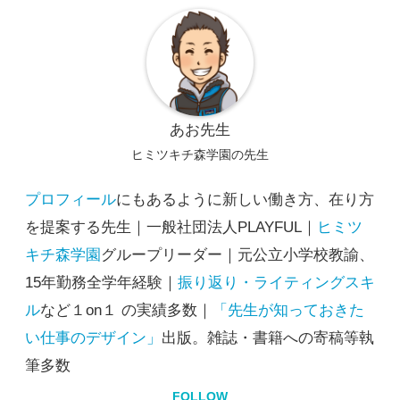
あお先生
ヒミツキチ森学園の先生
プロフィール
にもあるように新しい働き方、在り方
を提案する先生｜一般社団法人PLAYFUL｜
ヒミツ
キチ森学園
グループリーダー｜元公立小学校教諭、
15年勤務全学年経験｜
振り返り・ライティングスキ
ル
など１on１ の実績多数｜
「先生が知っておきた
い仕事のデザイン」
出版。雑誌・書籍への寄稿等執
筆多数
FOLLOW