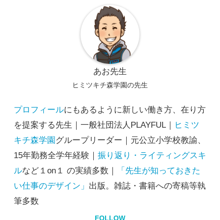
あお先生
ヒミツキチ森学園の先生
プロフィール
にもあるように新しい働き方、在り方
を提案する先生｜一般社団法人PLAYFUL｜
ヒミツ
キチ森学園
グループリーダー｜元公立小学校教諭、
15年勤務全学年経験｜
振り返り・ライティングスキ
ル
など１on１ の実績多数｜
「先生が知っておきた
い仕事のデザイン」
出版。雑誌・書籍への寄稿等執
筆多数
FOLLOW