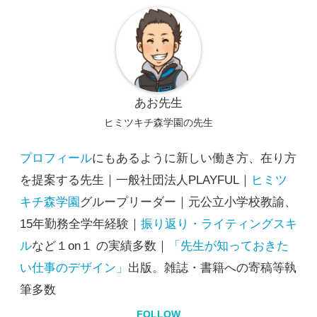
あお先生
ヒミツキチ森学園の先生
プロフィール
にもあるように新しい働き方、在り方
を提案する先生｜一般社団法人PLAYFUL｜
ヒミツ
キチ森学園
グループリーダー｜元公立小学校教諭、
15年勤務全学年経験｜
振り返り・ライティングスキ
ル
など１on１ の実績多数｜
「先生が知っておきた
い仕事のデザイン」
出版。雑誌・書籍への寄稿等執
筆多数
FOLLOW