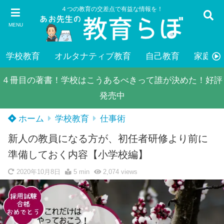
４つの教育の交差点で有益な情報を！
MENU
学校教育
オルタナティブ教育
自己教育
家庭教
４冊目の著書！学校はこうあるべきって誰が決めた！好評
発売中
ホーム
学校教育
仕事術
新人の教員になる方が、初任者研修より前に
準備しておく内容【小学校編】
2020年10月8日
5 min
2,074
views