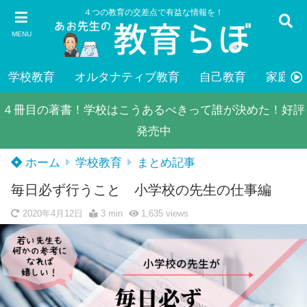
４つの教育の交差点で有益な情報を！
MENU
学校教育
オルタナティブ教育
自己教育
家庭教
４冊目の著書！学校はこうあるべきって誰が決めた！好評
発売中
ホーム
学校教育
まとめ記事
毎日必ず行うこと 小学校の先生の仕事編
2020年4月12日
3 min
1,635
views