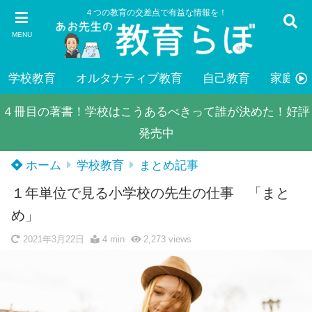
４つの教育の交差点で有益な情報を！
MENU
学校教育
オルタナティブ教育
自己教育
家庭教
４冊目の著書！学校はこうあるべきって誰が決めた！好評
発売中
ホーム
学校教育
まとめ記事
１年単位で見る小学校の先生の仕事 「まと
め」
2021年3月22日
4 min
2,273
views