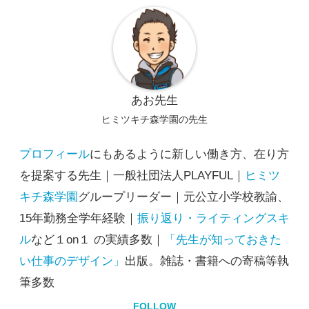
あお先生
ヒミツキチ森学園の先生
プロフィール
にもあるように新しい働き方、在り方
を提案する先生｜一般社団法人PLAYFUL｜
ヒミツ
キチ森学園
グループリーダー｜元公立小学校教諭、
15年勤務全学年経験｜
振り返り・ライティングスキ
ル
など１on１ の実績多数｜
「先生が知っておきた
い仕事のデザイン」
出版。雑誌・書籍への寄稿等執
筆多数
FOLLOW